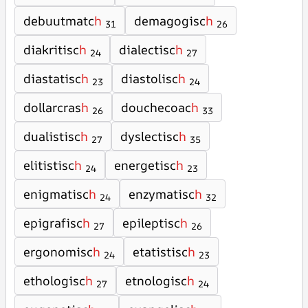
debuutmatc
h
demagogisc
h
31
26
diakritisc
h
dialectisc
h
24
27
diastatisc
h
diastolisc
h
23
24
dollarcras
h
douchecoac
h
26
33
dualistisc
h
dyslectisc
h
27
35
elitistisc
h
energetisc
h
24
23
enigmatisc
h
enzymatisc
h
24
32
epigrafisc
h
epileptisc
h
27
26
ergonomisc
h
etatistisc
h
24
23
ethologisc
h
etnologisc
h
27
24