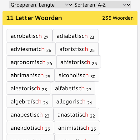
11 Letter Woorden
235 Woorden
acrobatisc
h
adiabatisc
h
27
23
adviesmatc
h
aforistisc
h
26
25
agronomisc
h
ahistorisc
h
24
25
ahrimanisc
h
alcoholisc
h
25
30
aleatorisc
h
alfabetisc
h
23
27
algebraïsc
h
allegorisc
h
26
26
anapestisc
h
anastatisc
h
23
22
anekdotisc
h
animistisc
h
23
23