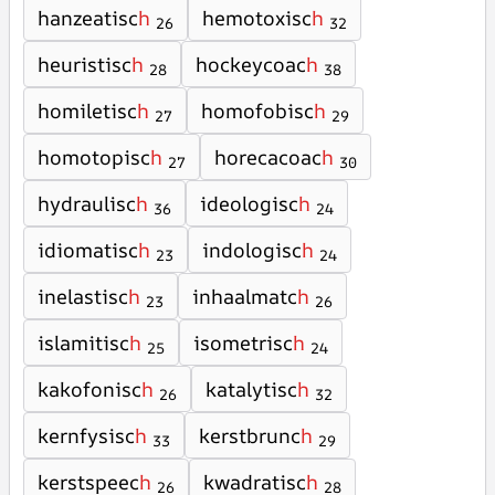
hanzeatisc
h
hemotoxisc
h
26
32
heuristisc
h
hockeycoac
h
28
38
homiletisc
h
homofobisc
h
27
29
homotopisc
h
horecacoac
h
27
30
hydraulisc
h
ideologisc
h
36
24
idiomatisc
h
indologisc
h
23
24
inelastisc
h
inhaalmatc
h
23
26
islamitisc
h
isometrisc
h
25
24
kakofonisc
h
katalytisc
h
26
32
kernfysisc
h
kerstbrunc
h
33
29
kerstspeec
h
kwadratisc
h
26
28