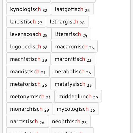
kynologisc
h
laatgotisc
h
32
25
laïcistisc
h
lethargisc
h
27
28
levenscoac
h
literarisc
h
28
24
logopedisc
h
macaronisc
h
26
26
machistisc
h
maronitisc
h
30
23
marxistisc
h
metabolisc
h
31
26
metaforisc
h
metafysisc
h
26
33
metonymisc
h
middaglunc
h
31
29
monarchisc
h
mycologisc
h
29
36
narcistisc
h
neolithisc
h
26
25