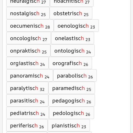
neuralgisc
h
noachitisc
h
27
27
nostalgisc
h
obstetrisc
h
25
25
oecumenisc
h
oenologisc
h
28
23
oncologisc
h
onelastisc
h
27
23
onpraktisc
h
ontologisc
h
25
24
orgiastisc
h
orografisc
h
24
26
panoramisc
h
parabolisc
h
24
26
paralytisc
h
paramedisc
h
32
25
parasitisc
h
pedagogisc
h
24
26
pediatrisc
h
pedologisc
h
24
26
periferisc
h
pianistisc
h
26
23