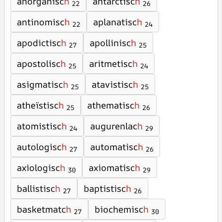
anorganisc
h
antarctisc
h
22
26
antinomisc
h
aplanatisc
h
22
24
apodictisc
h
apollinisc
h
27
25
apostolisc
h
aritmetisc
h
25
24
asigmatisc
h
atavistisc
h
25
25
atheïstisc
h
athematisc
h
25
26
atomistisc
h
augurenlac
h
24
29
autologisc
h
automatisc
h
27
26
axiologisc
h
axiomatisc
h
30
29
ballistisc
h
baptistisc
h
27
26
basketmatc
h
biochemisc
h
27
30