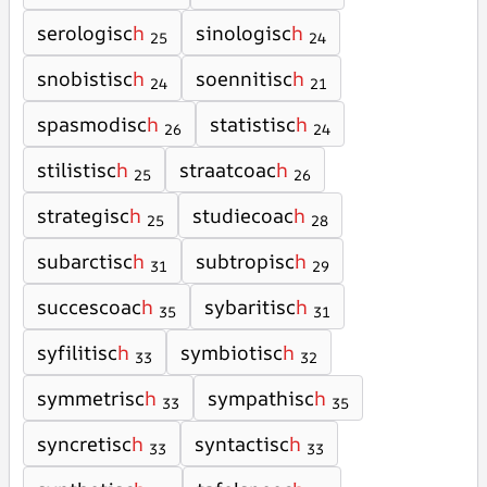
serologisc
h
sinologisc
h
25
24
snobistisc
h
soennitisc
h
24
21
spasmodisc
h
statistisc
h
26
24
stilistisc
h
straatcoac
h
25
26
strategisc
h
studiecoac
h
25
28
subarctisc
h
subtropisc
h
31
29
succescoac
h
sybaritisc
h
35
31
syfilitisc
h
symbiotisc
h
33
32
symmetrisc
h
sympathisc
h
33
35
syncretisc
h
syntactisc
h
33
33