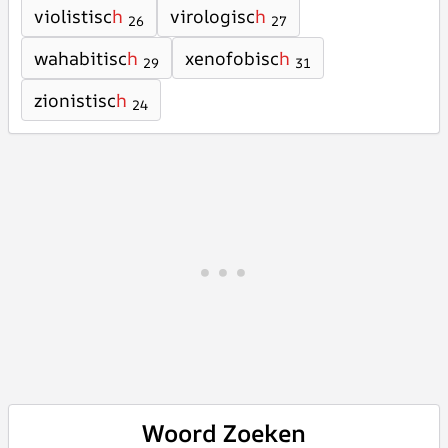
violistisc
h
virologisc
h
26
27
wahabitisc
h
xenofobisc
h
29
31
zionistisc
h
24
Woord Zoeken