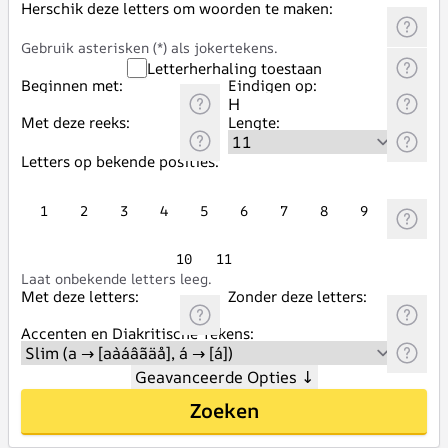
Herschik deze letters om woorden te maken:
Gebruik asterisken (*) als jokertekens.
Letterherhaling toestaan
Beginnen met:
Eindigen op:
Met deze reeks:
Lengte:
Letters op bekende posities:
1
2
3
4
5
6
7
8
9
10
11
Laat onbekende letters leeg.
Met deze letters:
Zonder deze letters:
Accenten en Diakritische Tekens:
Geavanceerde Opties
↓
Zoeken