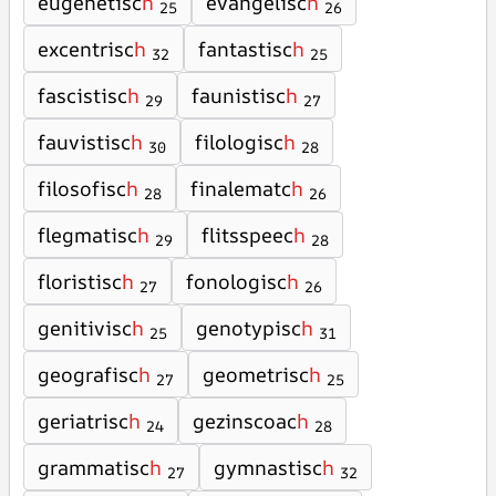
eugenetisc
h
evangelisc
h
25
26
excentrisc
h
fantastisc
h
32
25
fascistisc
h
faunistisc
h
29
27
fauvistisc
h
filologisc
h
30
28
filosofisc
h
finalematc
h
28
26
flegmatisc
h
flitsspeec
h
29
28
floristisc
h
fonologisc
h
27
26
genitivisc
h
genotypisc
h
25
31
geografisc
h
geometrisc
h
27
25
geriatrisc
h
gezinscoac
h
24
28
grammatisc
h
gymnastisc
h
27
32