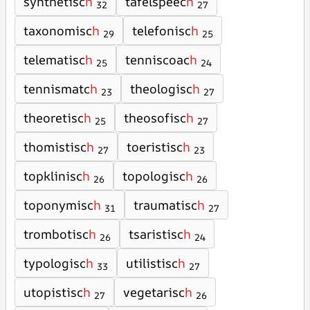
synthetisc
h
tafelspeec
h
32
27
taxonomisc
h
telefonisc
h
29
25
telematisc
h
tenniscoac
h
25
24
tennismatc
h
theologisc
h
23
27
theoretisc
h
theosofisc
h
25
27
thomistisc
h
toeristisc
h
27
23
topklinisc
h
topologisc
h
26
26
toponymisc
h
traumatisc
h
31
27
trombotisc
h
tsaristisc
h
26
24
typologisc
h
utilistisc
h
33
27
utopistisc
h
vegetarisc
h
27
26