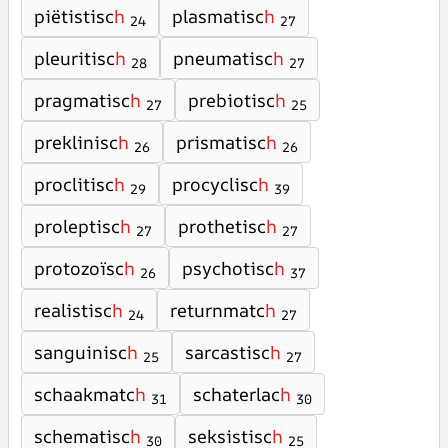
piëtistisc
h
plasmatisc
h
24
27
pleuritisc
h
pneumatisc
h
28
27
pragmatisc
h
prebiotisc
h
27
25
preklinisc
h
prismatisc
h
26
26
proclitisc
h
procyclisc
h
29
39
proleptisc
h
prothetisc
h
27
27
protozoïsc
h
psychotisc
h
26
37
realistisc
h
returnmatc
h
24
27
sanguinisc
h
sarcastisc
h
25
27
schaakmatc
h
schaterlac
h
31
30
schematisc
h
seksistisc
h
30
25