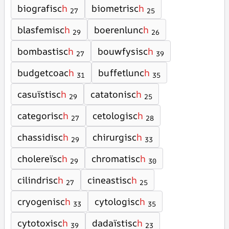
biografisc
h
biometrisc
h
27
25
blasfemisc
h
boerenlunc
h
29
26
bombastisc
h
bouwfysisc
h
27
39
budgetcoac
h
buffetlunc
h
31
35
casuïstisc
h
catatonisc
h
29
25
categorisc
h
cetologisc
h
27
28
chassidisc
h
chirurgisc
h
29
33
cholereïsc
h
chromatisc
h
29
30
cilindrisc
h
cineastisc
h
27
25
cryogenisc
h
cytologisc
h
33
35
cytotoxisc
h
dadaïstisc
h
39
23