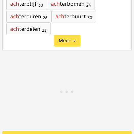
ach
terblijf
ach
terbomen
30
24
ach
terburen
ach
terbuurt
26
30
ach
terdelen
23
Meer →