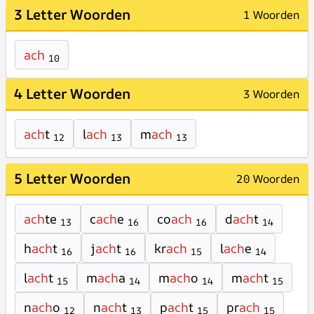
3 Letter Woorden
1 Woorden
ach
10
4 Letter Woorden
3 Woorden
ach
t
l
ach
m
ach
12
13
13
5 Letter Woorden
20 Woorden
ach
te
c
ach
e
co
ach
d
ach
t
13
16
16
14
h
ach
t
j
ach
t
kr
ach
l
ach
e
16
16
15
14
l
ach
t
m
ach
a
m
ach
o
m
ach
t
15
14
14
15
n
ach
o
n
ach
t
p
ach
t
pr
ach
12
13
15
15