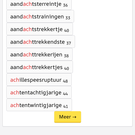
aand
ach
tsterreintje
36
aand
ach
tstrainingen
33
aand
ach
tstrekkertje
40
aand
ach
ttrekkendste
37
aand
ach
ttrekkerijen
38
aand
ach
ttrekkertjes
40
ach
illespeesruptuur
48
ach
tentachtigjarige
44
ach
tentwintigjarige
41
Meer →