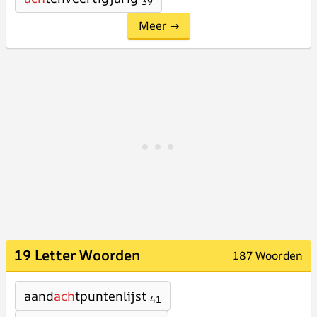
39
Meer →
19 Letter Woorden
187 Woorden
aand
ach
tpuntenlijst
41