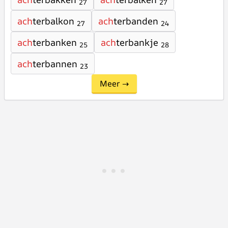
27
27
ach
terbalkon
ach
terbanden
27
24
ach
terbanken
ach
terbankje
25
28
ach
terbannen
23
Meer →