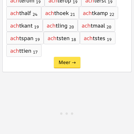
ach
terom
ach
terop
ach
terst
19
19
19
ach
thalf
ach
thoek
ach
tkamp
24
21
22
ach
tkant
ach
tling
ach
tmaal
19
20
20
ach
tspan
ach
tsten
ach
tstes
19
18
19
ach
ttien
17
Meer →