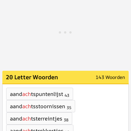
20 Letter Woorden
143 Woorden
aand
ach
tspuntenlijst
43
aand
ach
tsstoornissen
35
aand
ach
tsterreintjes
38
aand
ach
tstrekkertjes