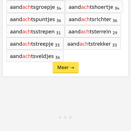
aand
ach
tsgroepje
aand
ach
tshoertje
34
34
aand
ach
tspuntjes
aand
ach
tsrichter
36
36
aand
ach
tsstrepen
aand
ach
tsterrein
31
29
aand
ach
tstreepje
aand
ach
tstrekker
33
33
aand
ach
tsveldjes
36
Meer →