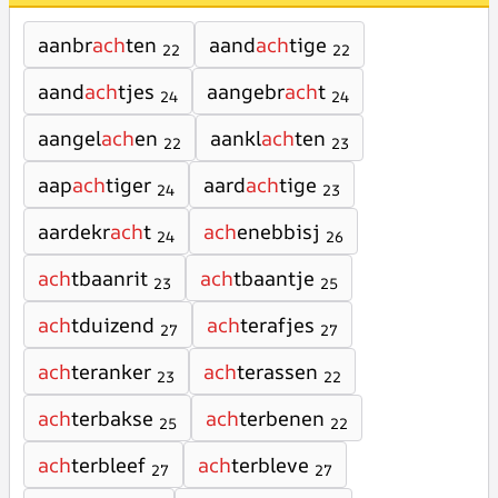
aanbr
ach
ten
aand
ach
tige
22
22
aand
ach
tjes
aangebr
ach
t
24
24
aangel
ach
en
aankl
ach
ten
22
23
aap
ach
tiger
aard
ach
tige
24
23
aardekr
ach
t
ach
enebbisj
24
26
ach
tbaanrit
ach
tbaantje
23
25
ach
tduizend
ach
terafjes
27
27
ach
teranker
ach
terassen
23
22
ach
terbakse
ach
terbenen
25
22
ach
terbleef
ach
terbleve
27
27