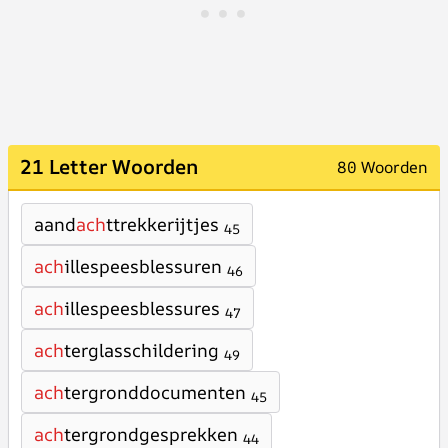
21 Letter Woorden
80 Woorden
aand
ach
ttrekkerijtjes
45
ach
illespeesblessuren
46
ach
illespeesblessures
47
ach
terglasschildering
49
ach
tergronddocumenten
45
ach
tergrondgesprekken
44