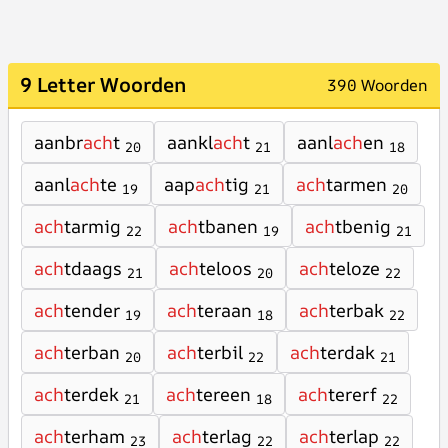
9 Letter Woorden
390 Woorden
aanbr
ach
t
aankl
ach
t
aanl
ach
en
20
21
18
aanl
ach
te
aap
ach
tig
ach
tarmen
19
21
20
ach
tarmig
ach
tbanen
ach
tbenig
22
19
21
ach
tdaags
ach
teloos
ach
teloze
21
20
22
ach
tender
ach
teraan
ach
terbak
19
18
22
ach
terban
ach
terbil
ach
terdak
20
22
21
ach
terdek
ach
tereen
ach
tererf
21
18
22
ach
terham
ach
terlag
ach
terlap
23
22
22