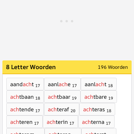
8 Letter Woorden
196 Woorden
aand
ach
t
aanl
ach
e
aanl
ach
t
17
17
18
ach
tbaan
ach
tbaar
ach
tbare
18
19
19
ach
tende
ach
teraf
ach
teras
17
20
18
ach
teren
ach
terin
ach
terna
17
17
17