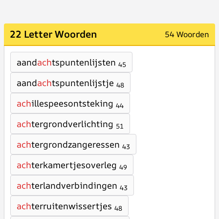
22 Letter Woorden
54 Woorden
aand
ach
tspuntenlijsten
45
aand
ach
tspuntenlijstje
48
ach
illespeesontsteking
44
ach
tergrondverlichting
51
ach
tergrondzangeressen
43
ach
terkamertjesoverleg
49
ach
terlandverbindingen
43
ach
terruitenwissertjes
48