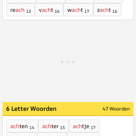
re
ach
v
ach
t
w
ach
t
z
ach
t
13
16
17
16
6 Letter Woorden
47 Woorden
ach
ten
ach
ter
ach
tje
14
15
17