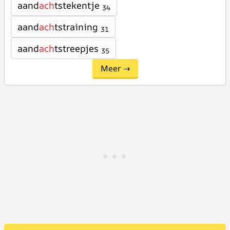
aand
ach
tstekentje
34
aand
ach
tstraining
31
aand
ach
tstreepjes
35
Meer →