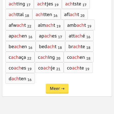
ach
ting
ach
tjes
ach
tste
17
19
17
ach
ttal
ach
tten
afl
ach
t
18
16
20
afw
ach
t
alm
ach
t
amb
ach
t
22
19
19
ap
ach
en
ap
ach
es
att
ach
é
16
17
16
be
ach
en
bed
ach
t
br
ach
te
16
18
18
c
ach
aça
c
ach
ing
co
ach
en
22
20
18
co
ach
es
co
ach
je
co
ach
te
19
21
19
d
ach
ten
16
Meer →