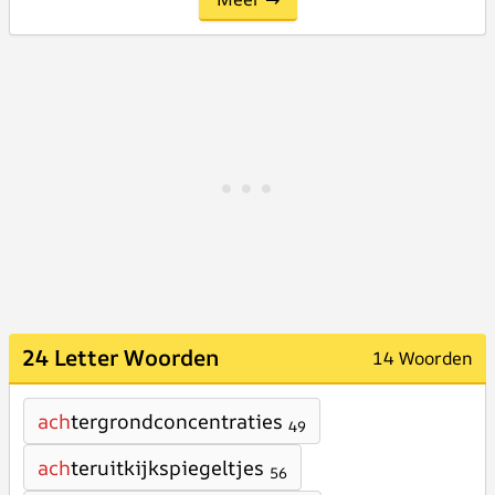
24 Letter Woorden
14 Woorden
ach
tergrondconcentraties
49
ach
teruitkijkspiegeltjes
56