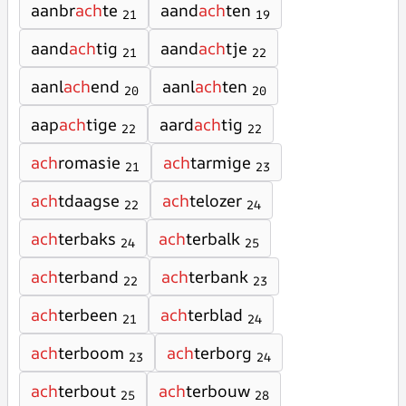
aanbr
ach
te
aand
ach
ten
21
19
aand
ach
tig
aand
ach
tje
21
22
aanl
ach
end
aanl
ach
ten
20
20
aap
ach
tige
aard
ach
tig
22
22
ach
romasie
ach
tarmige
21
23
ach
tdaagse
ach
telozer
22
24
ach
terbaks
ach
terbalk
24
25
ach
terband
ach
terbank
22
23
ach
terbeen
ach
terblad
21
24
ach
terboom
ach
terborg
23
24
ach
terbout
ach
terbouw
25
28