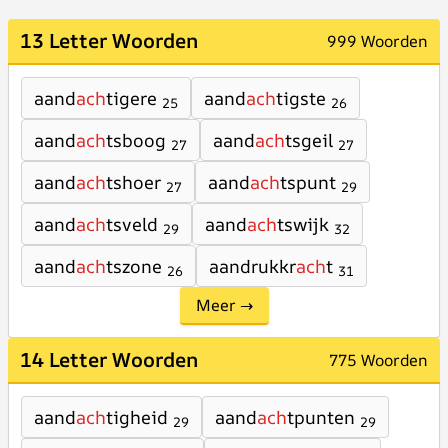
13 Letter Woorden
999 Woorden
aand
ach
tigere
aand
ach
tigste
25
26
aand
ach
tsboog
aand
ach
tsgeil
27
27
aand
ach
tshoer
aand
ach
tspunt
27
29
aand
ach
tsveld
aand
ach
tswijk
29
32
aand
ach
tszone
aandrukkr
ach
t
26
31
Meer →
14 Letter Woorden
775 Woorden
aand
ach
tigheid
aand
ach
tpunten
29
29