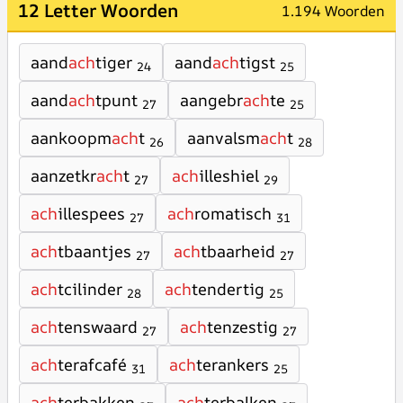
12 Letter Woorden
1.194 Woorden
aand
ach
tiger
aand
ach
tigst
24
25
aand
ach
tpunt
aangebr
ach
te
27
25
aankoopm
ach
t
aanvalsm
ach
t
26
28
aanzetkr
ach
t
ach
illeshiel
27
29
ach
illespees
ach
romatisch
27
31
ach
tbaantjes
ach
tbaarheid
27
27
ach
tcilinder
ach
tendertig
28
25
ach
tenswaard
ach
tenzestig
27
27
ach
terafcafé
ach
terankers
31
25
ach
terbakken
ach
terbalken