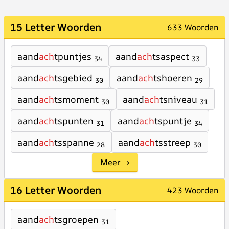
15 Letter Woorden
633 Woorden
aand
ach
tpuntjes
aand
ach
tsaspect
34
33
aand
ach
tsgebied
aand
ach
tshoeren
30
29
aand
ach
tsmoment
aand
ach
tsniveau
30
31
aand
ach
tspunten
aand
ach
tspuntje
31
34
aand
ach
tsspanne
aand
ach
tsstreep
28
30
Meer →
16 Letter Woorden
423 Woorden
aand
ach
tsgroepen
31