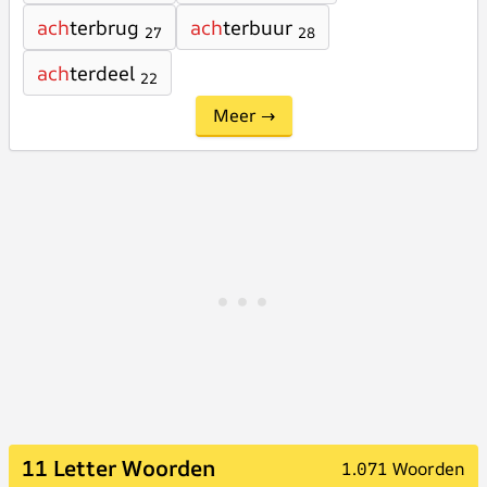
ach
terbrug
ach
terbuur
27
28
ach
terdeel
22
Meer →
11 Letter Woorden
1.071 Woorden