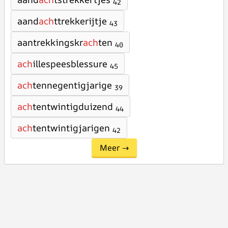
42
aand
ach
ttrekkerijtje
43
aantrekkingskr
ach
ten
40
ach
illespeesblessure
45
ach
tennegentigjarige
39
ach
tentwintigduizend
44
ach
tentwintigjarigen
42
Meer →