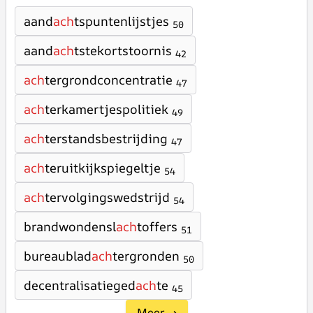
aand
ach
tspuntenlijstjes
50
aand
ach
tstekortstoornis
42
ach
tergrondconcentratie
47
ach
terkamertjespolitiek
49
ach
terstandsbestrijding
47
ach
teruitkijkspiegeltje
54
ach
tervolgingswedstrijd
54
brandwondensl
ach
toffers
51
bureaublad
ach
tergronden
50
decentralisatieged
ach
te
45
Meer →