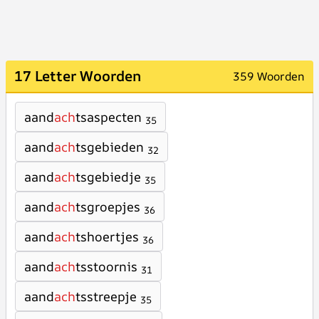
17 Letter Woorden
359 Woorden
aand
ach
tsaspecten
35
aand
ach
tsgebieden
32
aand
ach
tsgebiedje
35
aand
ach
tsgroepjes
36
aand
ach
tshoertjes
36
aand
ach
tsstoornis
31
aand
ach
tsstreepje
35