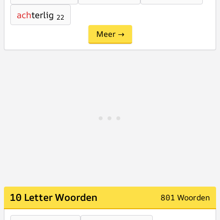
ach
terlig
22
Meer →
10 Letter Woorden
801 Woorden