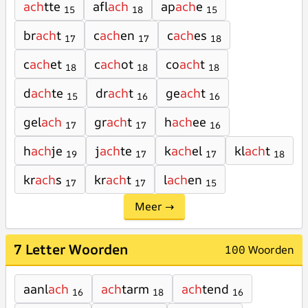
ach
tte
afl
ach
ap
ach
e
15
18
15
br
ach
t
c
ach
en
c
ach
es
17
17
18
c
ach
et
c
ach
ot
co
ach
t
18
18
18
d
ach
te
dr
ach
t
ge
ach
t
15
16
16
gel
ach
gr
ach
t
h
ach
ee
17
17
16
h
ach
je
j
ach
te
k
ach
el
kl
ach
t
19
17
17
18
kr
ach
s
kr
ach
t
l
ach
en
17
17
15
Meer →
7 Letter Woorden
100 Woorden
aanl
ach
ach
tarm
ach
tend
16
18
16