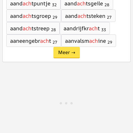
aand
ach
tpuntje
aand
ach
tsgeile
32
28
aand
ach
tsgroep
aand
ach
tsteken
29
27
aand
ach
tstreep
aandrijfkr
ach
t
28
33
aaneengebr
ach
t
aanvalsm
ach
ine
27
29
Meer →