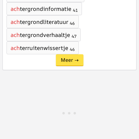
ach
tergrondinformatie
41
ach
tergrondliteratuur
46
ach
tergrondverhaaltje
47
ach
terruitenwissertje
46
Meer →