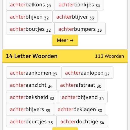
achter
balkons
achter
bankjes
29
30
achter
blijven
achter
blijver
32
33
achter
boutjes
achter
bumpers
32
33
Meer →
14 Letter Woorden
113 Woorden
achter
aankomen
achter
aanlopen
27
27
achter
aanzicht
achter
afstraat
34
30
achter
baksheid
achter
blijvend
32
34
achter
blijvers
achter
deklagen
35
30
achter
deurtjes
achter
dochtige
33
34