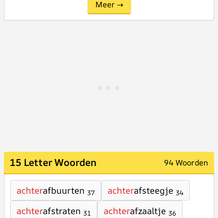
Meer →
15 Letter Woorden
94 Woorden
achter
afbuurten
achter
afsteegje
37
34
achter
afstraten
achter
afzaaltje
31
36