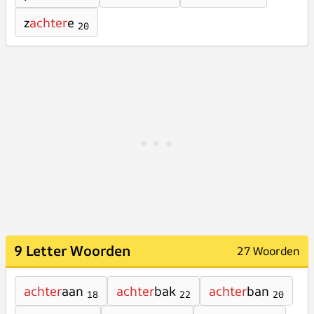
z
achter
e
20
9 Letter Woorden
27 Woorden
achter
aan
achter
bak
achter
ban
18
22
20