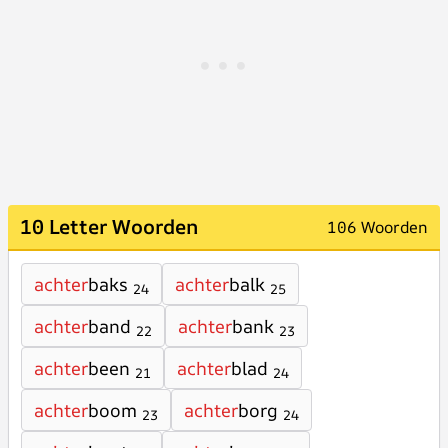
10 Letter Woorden
106 Woorden
achter
baks
achter
balk
24
25
achter
band
achter
bank
22
23
achter
been
achter
blad
21
24
achter
boom
achter
borg
23
24