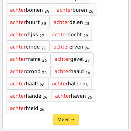
achter
bomen
achter
buren
24
26
achter
buurt
achter
delen
30
23
achter
dijks
achter
docht
27
29
achter
einde
achter
erven
21
24
achter
frame
achter
gevel
26
27
achter
grond
achter
haald
24
26
achter
haalt
achter
halen
26
25
achter
hande
achter
haven
24
26
achter
hield
26
Meer →