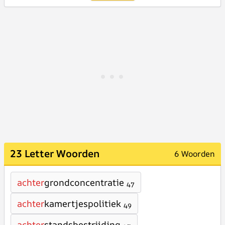
23 Letter Woorden
6 Woorden
achter
grondconcentratie
47
achter
kamertjespolitiek
49
achter
standsbestrijding