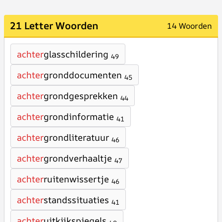
21 Letter Woorden
14 Woorden
achter
glasschildering
49
achter
gronddocumenten
45
achter
grondgesprekken
44
achter
grondinformatie
41
achter
grondliteratuur
46
achter
grondverhaaltje
47
achter
ruitenwissertje
46
achter
standssituaties
41
achter
uitkijkspiegels