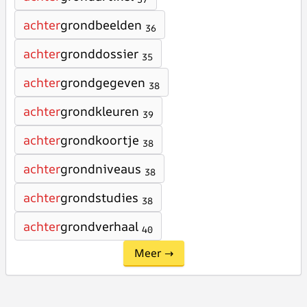
achter
grondbeelden
36
achter
gronddossier
35
achter
grondgegeven
38
achter
grondkleuren
39
achter
grondkoortje
38
achter
grondniveaus
38
achter
grondstudies
38
achter
grondverhaal
40
Meer →