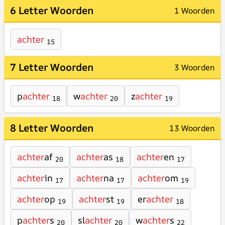
6 Letter Woorden
1 Woorden
achter
15
7 Letter Woorden
3 Woorden
p
achter
w
achter
z
achter
18
20
19
8 Letter Woorden
13 Woorden
achter
af
achter
as
achter
en
20
18
17
achter
in
achter
na
achter
om
17
17
19
achter
op
achter
st
er
achter
19
19
18
p
achter
s
sl
achter
w
achter
s
20
20
22