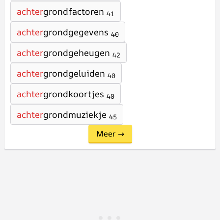
achter
grondfactoren
41
achter
grondgegevens
40
achter
grondgeheugen
42
achter
grondgeluiden
40
achter
grondkoortjes
40
achter
grondmuziekje
45
Meer →