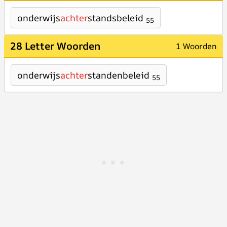
onderwijs
achter
standsbeleid
55
28 Letter Woorden
1 Woorden
onderwijs
achter
standenbeleid
55