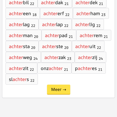
achter
bil
achter
dak
achter
dek
22
21
21
achter
een
achter
erf
achter
ham
18
22
23
achter
lag
achter
lap
achter
lig
22
22
22
achter
man
achter
pad
achter
rem
20
21
21
achter
sta
achter
ste
achter
uit
20
20
22
achter
weg
achter
zak
achter
zij
24
23
24
achter
zit
onz
achter
p
achter
es
22
21
21
sl
achter
s
22
Meer →