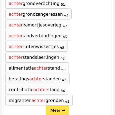
achter
grondverlichting
51
achter
grondzangeressen
43
achter
kamertjesoverleg
49
achter
landverbindingen
43
achter
ruitenwissertjes
48
achter
standsleerlingen
42
alimentatie
achter
stand
40
betalings
achter
standen
42
contributie
achter
stand
46
migranten
achter
gronden
41
Meer →