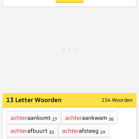
13 Letter Woorden
154 Woorden
achter
aankomt
achter
aankwam
27
30
achter
afbuurt
achter
afsteeg
35
29