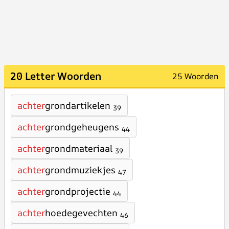
20 Letter Woorden
25 Woorden
achter
grondartikelen
39
achter
grondgeheugens
44
achter
grondmateriaal
39
achter
grondmuziekjes
47
achter
grondprojectie
44
achter
hoedegevechten
46