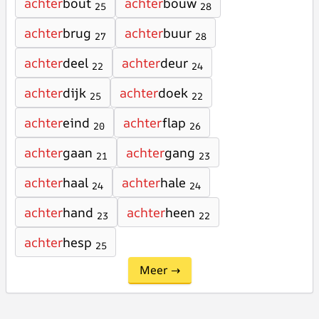
achter
bout
achter
bouw
25
28
achter
brug
achter
buur
27
28
achter
deel
achter
deur
22
24
achter
dijk
achter
doek
25
22
achter
eind
achter
flap
20
26
achter
gaan
achter
gang
21
23
achter
haal
achter
hale
24
24
achter
hand
achter
heen
23
22
achter
hesp
25
Meer →