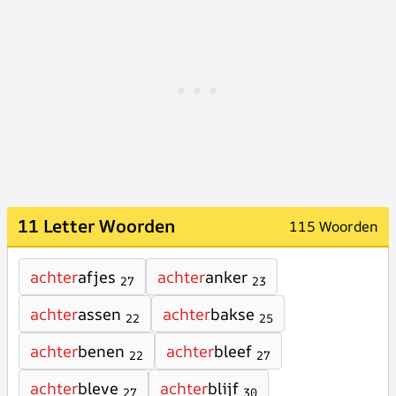
11 Letter Woorden
115 Woorden
achter
afjes
achter
anker
27
23
achter
assen
achter
bakse
22
25
achter
benen
achter
bleef
22
27
achter
bleve
achter
blijf
27
30