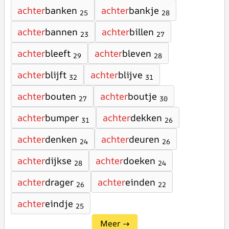
achter
banken
achter
bankje
25
28
achter
bannen
achter
billen
23
27
achter
bleeft
achter
bleven
29
28
achter
blijft
achter
blijve
32
31
achter
bouten
achter
boutje
27
30
achter
bumper
achter
dekken
31
26
achter
denken
achter
deuren
24
26
achter
dijkse
achter
doeken
28
24
achter
drager
achter
einden
26
22
achter
eindje
25
Meer →