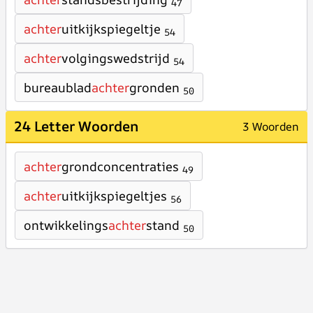
47
achter
uitkijkspiegeltje
54
achter
volgingswedstrijd
54
bureaublad
achter
gronden
50
24 Letter Woorden
3 Woorden
achter
grondconcentraties
49
achter
uitkijkspiegeltjes
56
ontwikkelings
achter
stand
50