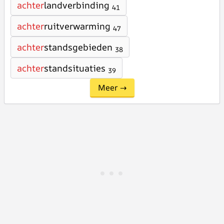
achter
landverbinding
41
achter
ruitverwarming
47
achter
standsgebieden
38
achter
standsituaties
39
Meer →