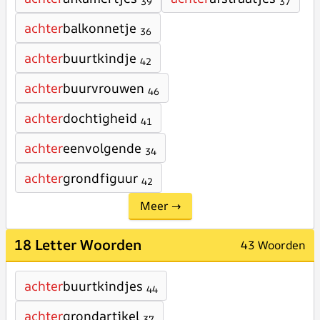
39
37
achter
balkonnetje
36
achter
buurtkindje
42
achter
buurvrouwen
46
achter
dochtigheid
41
achter
eenvolgende
34
achter
grondfiguur
42
Meer →
18 Letter Woorden
43 Woorden
achter
buurtkindjes
44
achter
grondartikel
37