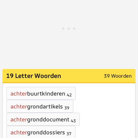
19 Letter Woorden
39 Woorden
achter
buurtkinderen
42
achter
grondartikels
39
achter
gronddocument
43
achter
gronddossiers
37