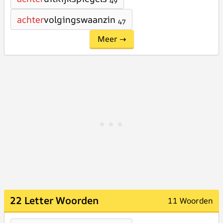
49
achter
volgingswaanzin
47
Meer →
22 Letter Woorden
11 Woorden