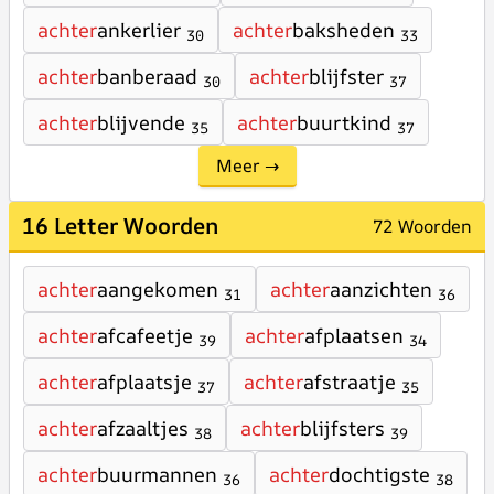
achter
ankerlier
achter
baksheden
30
33
achter
banberaad
achter
blijfster
30
37
achter
blijvende
achter
buurtkind
35
37
Meer →
16 Letter Woorden
72 Woorden
achter
aangekomen
achter
aanzichten
31
36
achter
afcafeetje
achter
afplaatsen
39
34
achter
afplaatsje
achter
afstraatje
37
35
achter
afzaaltjes
achter
blijfsters
38
39
achter
buurmannen
achter
dochtigste
36
38