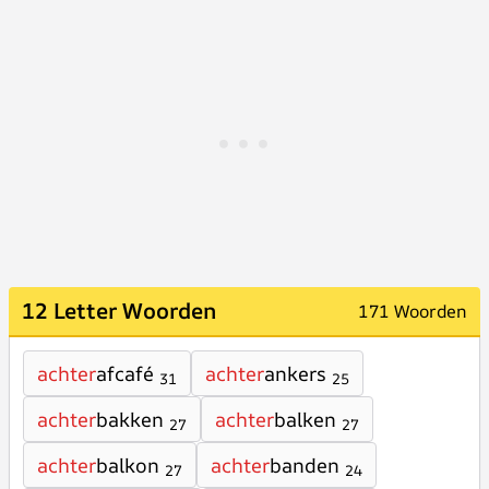
12 Letter Woorden
171 Woorden
achter
afcafé
achter
ankers
31
25
achter
bakken
achter
balken
27
27
achter
balkon
achter
banden
27
24