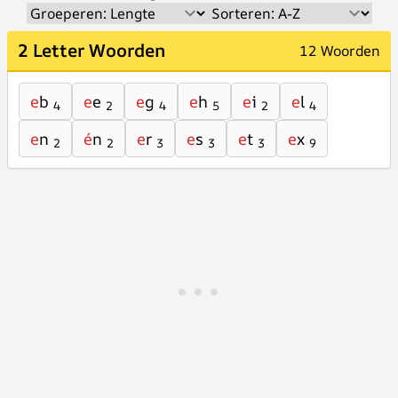
2 Letter Woorden
12 Woorden
e
b
e
e
e
g
e
h
e
i
e
l
4
2
4
5
2
4
e
n
é
n
e
r
e
s
e
t
e
x
2
2
3
3
3
9