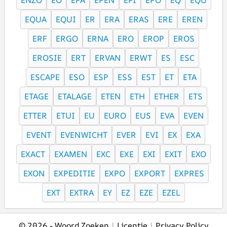
ENZO
EO
EPA
EPEN
EPI
EPO
EQ
EQU
EQUA
EQUI
ER
ERA
ERAS
ERE
EREN
ERF
ERGO
ERNA
ERO
EROP
EROS
EROSIE
ERT
ERVAN
ERWT
ES
ESC
ESCAPE
ESO
ESP
ESS
EST
ET
ETA
ETAGE
ETALAGE
ETEN
ETH
ETHER
ETS
ETTER
ETUI
EU
EURO
EUS
EVA
EVEN
EVENT
EVENWICHT
EVER
EVI
EX
EXA
EXACT
EXAMEN
EXC
EXE
EXI
EXIT
EXO
EXON
EXPEDITIE
EXPO
EXPORT
EXPRES
EXT
EXTRA
EY
EZ
EZE
EZEL
© 2026 -
Woord Zoeken
|
Licentie
|
Privacy Policy