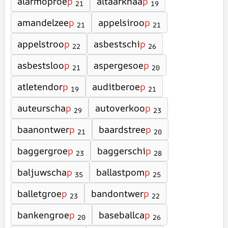
alarmoproe
p
altaarknaa
p
21
19
amandelzee
p
appelsiroo
p
21
21
appelstroo
p
asbestschi
p
22
26
asbestsloo
p
aspergesoe
p
21
20
atletendor
p
auditberoe
p
19
21
auteurscha
p
autoverkoo
p
29
23
baanontwer
p
baardstree
p
21
20
baggergroe
p
baggerschi
p
23
28
baljuwscha
p
ballastpom
p
35
25
balletgroe
p
bandontwer
p
23
22
bankengroe
p
baseballca
p
20
26