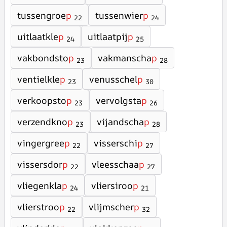
tussengroe
p
tussenwier
p
22
24
uitlaatkle
p
uitlaatpij
p
24
25
vakbondsto
p
vakmanscha
p
23
28
ventielkle
p
venusschel
p
23
30
verkoopsto
p
vervolgsta
p
23
26
verzendkno
p
vijandscha
p
23
28
vingergree
p
visserschi
p
22
27
vissersdor
p
vleesschaa
p
22
27
vliegenkla
p
vliersiroo
p
24
21
vlierstroo
p
vlijmscher
p
22
32