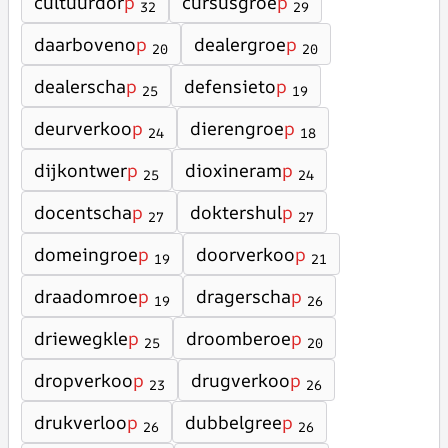
cultuurdor
p
cursusgroe
p
32
29
daarboveno
p
dealergroe
p
20
20
dealerscha
p
defensieto
p
25
19
deurverkoo
p
dierengroe
p
24
18
dijkontwer
p
dioxineram
p
25
24
docentscha
p
doktershul
p
27
27
domeingroe
p
doorverkoo
p
19
21
draadomroe
p
dragerscha
p
19
26
driewegkle
p
droomberoe
p
25
20
dropverkoo
p
drugverkoo
p
23
26
drukverloo
p
dubbelgree
p
26
26