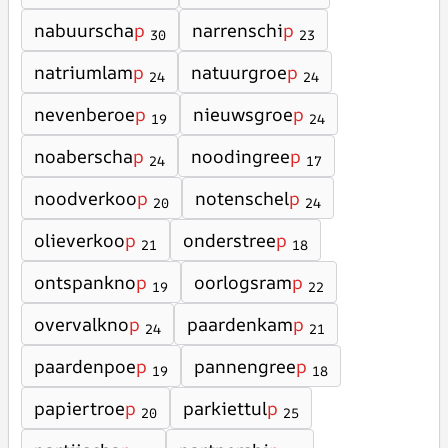
nabuurscha
p
narrenschi
p
30
23
natriumlam
p
natuurgroe
p
24
24
nevenberoe
p
nieuwsgroe
p
19
24
noaberscha
p
noodingree
p
24
17
noodverkoo
p
notenschel
p
20
24
olieverkoo
p
onderstree
p
21
18
ontspankno
p
oorlogsram
p
19
22
overvalkno
p
paardenkam
p
24
21
paardenpoe
p
pannengree
p
19
18
papiertroe
p
parkiettul
p
20
25