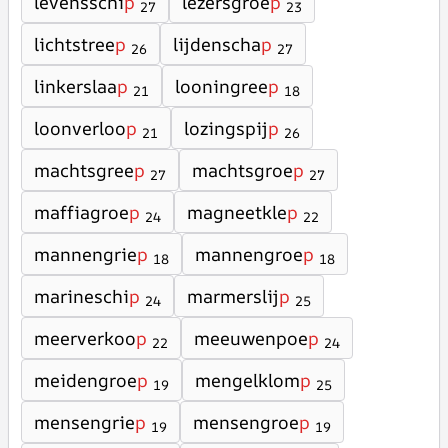
levensschi
p
lezersgroe
p
27
23
lichtstree
p
lijdenscha
p
26
27
linkerslaa
p
looningree
p
21
18
loonverloo
p
lozingspij
p
21
26
machtsgree
p
machtsgroe
p
27
27
maffiagroe
p
magneetkle
p
24
22
mannengrie
p
mannengroe
p
18
18
marineschi
p
marmerslij
p
24
25
meerverkoo
p
meeuwenpoe
p
22
24
meidengroe
p
mengelklom
p
19
25
mensengrie
p
mensengroe
p
19
19