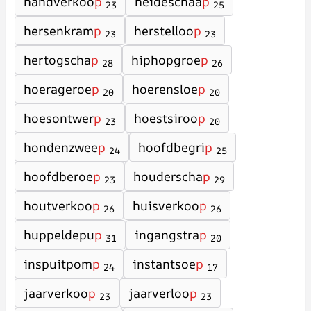
handverkoo
p
heideschaa
p
23
25
hersenkram
p
herstelloo
p
23
23
hertogscha
p
hiphopgroe
p
28
26
hoerageroe
p
hoerensloe
p
20
20
hoesontwer
p
hoestsiroo
p
23
20
hondenzwee
p
hoofdbegri
p
24
25
hoofdberoe
p
houderscha
p
23
29
houtverkoo
p
huisverkoo
p
26
26
huppeldepu
p
ingangstra
p
31
20
inspuitpom
p
instantsoe
p
24
17
jaarverkoo
p
jaarverloo
p
23
23