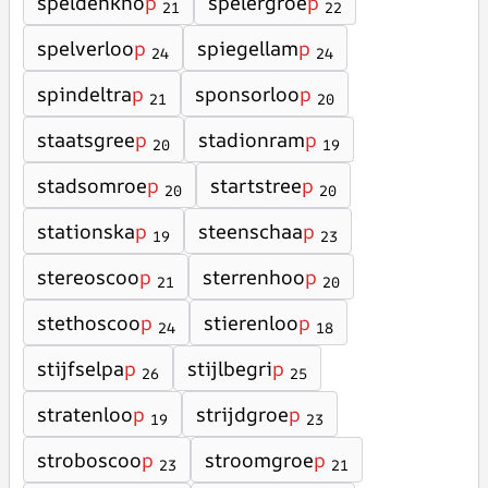
speldenkno
p
spelergroe
p
21
22
spelverloo
p
spiegellam
p
24
24
spindeltra
p
sponsorloo
p
21
20
staatsgree
p
stadionram
p
20
19
stadsomroe
p
startstree
p
20
20
stationska
p
steenschaa
p
19
23
stereoscoo
p
sterrenhoo
p
21
20
stethoscoo
p
stierenloo
p
24
18
stijfselpa
p
stijlbegri
p
26
25
stratenloo
p
strijdgroe
p
19
23
stroboscoo
p
stroomgroe
p
23
21