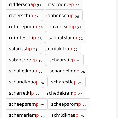
ridderscha
p
risicogroe
p
25
22
rivierschi
p
robbenschi
p
26
26
rotatiepom
p
roversschi
p
20
27
ruimteschi
p
sabbatslam
p
28
24
salarissli
p
salmiakdro
p
21
22
satansgroe
p
schaarslie
p
19
25
schakelkno
p
schandekoo
p
27
24
schandknaa
p
schareslie
p
24
25
scharrelki
p
schedekram
p
27
27
scheepsram
p
scheepsrom
p
27
27
schemerlam
p
schildknaa
p
28
26