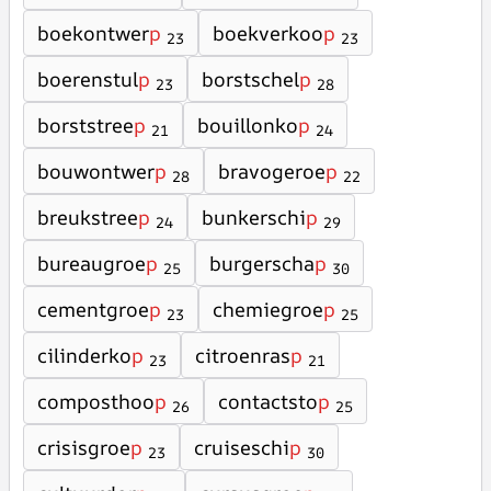
boekontwer
p
boekverkoo
p
23
23
boerenstul
p
borstschel
p
23
28
borststree
p
bouillonko
p
21
24
bouwontwer
p
bravogeroe
p
28
22
breukstree
p
bunkerschi
p
24
29
bureaugroe
p
burgerscha
p
25
30
cementgroe
p
chemiegroe
p
23
25
cilinderko
p
citroenras
p
23
21
composthoo
p
contactsto
p
26
25
crisisgroe
p
cruiseschi
p
23
30