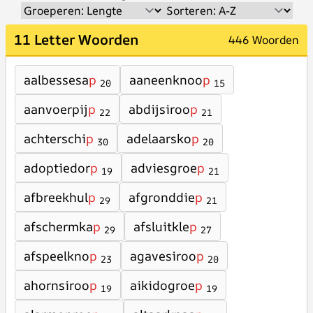
11 Letter Woorden
446 Woorden
aalbessesa
p
aaneenknoo
p
20
15
aanvoerpij
p
abdijsiroo
p
22
21
achterschi
p
adelaarsko
p
30
20
adoptiedor
p
adviesgroe
p
19
21
afbreekhul
p
afgronddie
p
29
21
afschermka
p
afsluitkle
p
29
27
afspeelkno
p
agavesiroo
p
23
20
ahornsiroo
p
aikidogroe
p
19
19