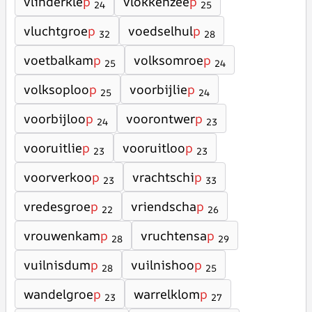
vlinderkle
p
vlokkenzee
p
24
25
vluchtgroe
p
voedselhul
p
32
28
voetbalkam
p
volksomroe
p
25
24
volksoploo
p
voorbijlie
p
25
24
voorbijloo
p
voorontwer
p
24
23
vooruitlie
p
vooruitloo
p
23
23
voorverkoo
p
vrachtschi
p
23
33
vredesgroe
p
vriendscha
p
22
26
vrouwenkam
p
vruchtensa
p
28
29
vuilnisdum
p
vuilnishoo
p
28
25
wandelgroe
p
warrelklom
p
23
27