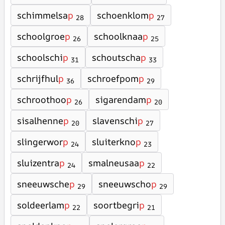
schimmelsa
p
schoenklom
p
28
27
schoolgroe
p
schoolknaa
p
26
25
schoolschi
p
schoutscha
p
31
33
schrijfhul
p
schroefpom
p
36
29
schroothoo
p
sigarendam
p
26
20
sisalhenne
p
slavenschi
p
20
27
slingerwor
p
sluiterkno
p
24
23
sluizentra
p
smalneusaa
p
24
22
sneeuwsche
p
sneeuwscho
p
29
29
soldeerlam
p
soortbegri
p
22
21