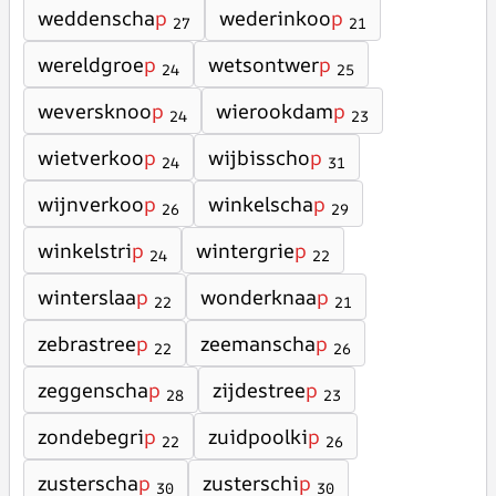
weddenscha
p
wederinkoo
p
27
21
wereldgroe
p
wetsontwer
p
24
25
weversknoo
p
wierookdam
p
24
23
wietverkoo
p
wijbisscho
p
24
31
wijnverkoo
p
winkelscha
p
26
29
winkelstri
p
wintergrie
p
24
22
winterslaa
p
wonderknaa
p
22
21
zebrastree
p
zeemanscha
p
22
26
zeggenscha
p
zijdestree
p
28
23
zondebegri
p
zuidpoolki
p
22
26
zusterscha
p
zusterschi
p
30
30