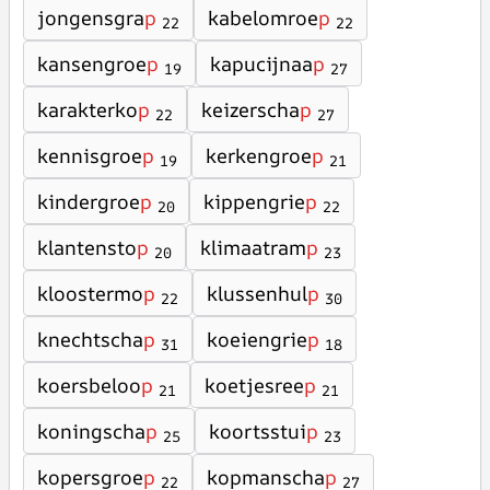
jongensgra
p
kabelomroe
p
22
22
kansengroe
p
kapucijnaa
p
19
27
karakterko
p
keizerscha
p
22
27
kennisgroe
p
kerkengroe
p
19
21
kindergroe
p
kippengrie
p
20
22
klantensto
p
klimaatram
p
20
23
kloostermo
p
klussenhul
p
22
30
knechtscha
p
koeiengrie
p
31
18
koersbeloo
p
koetjesree
p
21
21
koningscha
p
koortsstui
p
25
23
kopersgroe
p
kopmanscha
p
22
27