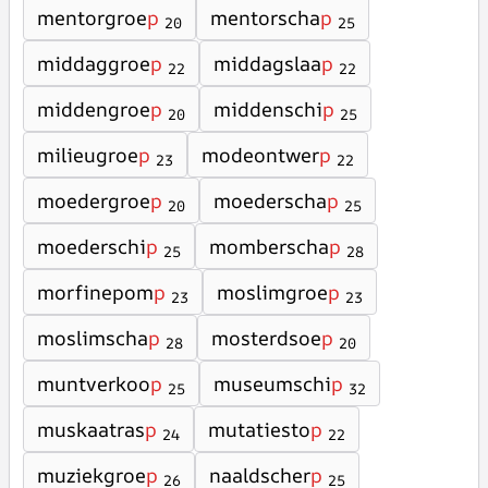
mentorgroe
p
mentorscha
p
20
25
middaggroe
p
middagslaa
p
22
22
middengroe
p
middenschi
p
20
25
milieugroe
p
modeontwer
p
23
22
moedergroe
p
moederscha
p
20
25
moederschi
p
momberscha
p
25
28
morfinepom
p
moslimgroe
p
23
23
moslimscha
p
mosterdsoe
p
28
20
muntverkoo
p
museumschi
p
25
32
muskaatras
p
mutatiesto
p
24
22
muziekgroe
p
naaldscher
p
26
25