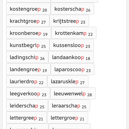
kostengroe
p
kosterscha
p
20
26
krachtgroe
p
krijtstree
p
27
23
kroonberoe
p
krottenkam
p
19
22
kunstbegri
p
kussensloo
p
25
23
ladingschi
p
landaankoo
p
26
18
landengroe
p
laparoscoo
p
19
23
laurierdro
p
lazaruskle
p
22
27
leegverkoo
p
leeuwenwel
p
23
28
leiderscha
p
leraarscha
p
25
25
lettergree
p
lettergroe
p
21
21