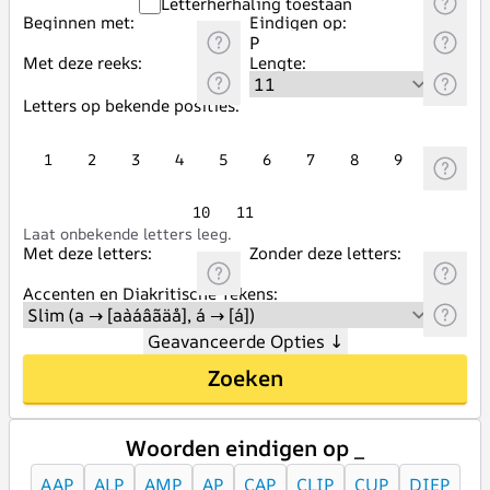
Letterherhaling toestaan
Beginnen met:
Eindigen op:
Met deze reeks:
Lengte:
Letters op bekende posities:
1
2
3
4
5
6
7
8
9
10
11
Laat onbekende letters leeg.
Met deze letters:
Zonder deze letters:
Accenten en Diakritische Tekens:
Geavanceerde Opties
↓
Zoeken
Woorden eindigen op _
AAP
ALP
AMP
AP
CAP
CLIP
CUP
DIEP