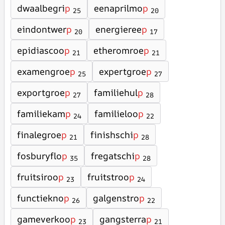
dwaalbegri
p
eenaprilmo
p
25
20
eindontwer
p
energieree
p
20
17
epidiascoo
p
etheromroe
p
21
21
examengroe
p
expertgroe
p
25
27
exportgroe
p
familiehul
p
27
28
familiekam
p
familieloo
p
24
22
finalegroe
p
finishschi
p
21
28
fosburyflo
p
fregatschi
p
35
28
fruitsiroo
p
fruitstroo
p
23
24
functiekno
p
galgenstro
p
26
22
gameverkoo
p
gangsterra
p
23
21