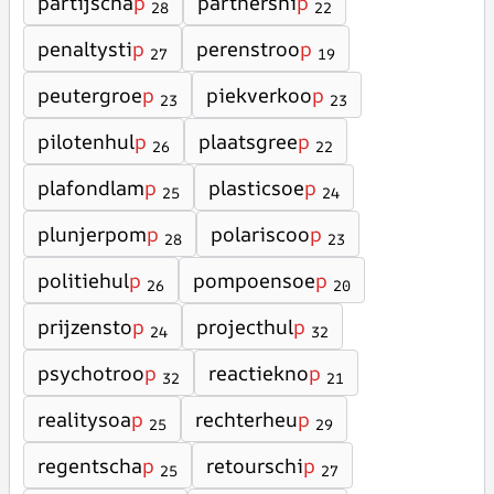
partijscha
p
partnershi
p
28
22
penaltysti
p
perenstroo
p
27
19
peutergroe
p
piekverkoo
p
23
23
pilotenhul
p
plaatsgree
p
26
22
plafondlam
p
plasticsoe
p
25
24
plunjerpom
p
polariscoo
p
28
23
politiehul
p
pompoensoe
p
26
20
prijzensto
p
projecthul
p
24
32
psychotroo
p
reactiekno
p
32
21
realitysoa
p
rechterheu
p
25
29
regentscha
p
retourschi
p
25
27