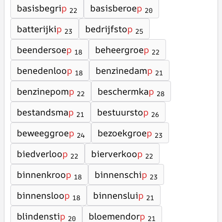
basisbegri
p
basisberoe
p
22
20
batterijki
p
bedrijfsto
p
23
25
beendersoe
p
beheergroe
p
18
22
benedenloo
p
benzinedam
p
18
21
benzinepom
p
beschermka
p
22
28
bestandsma
p
bestuursto
p
21
26
beweeggroe
p
bezoekgroe
p
24
23
biedverloo
p
bierverkoo
p
22
22
binnenkroo
p
binnenschi
p
18
23
binnensloo
p
binnenslui
p
18
21
blindensti
p
bloemendor
p
20
21