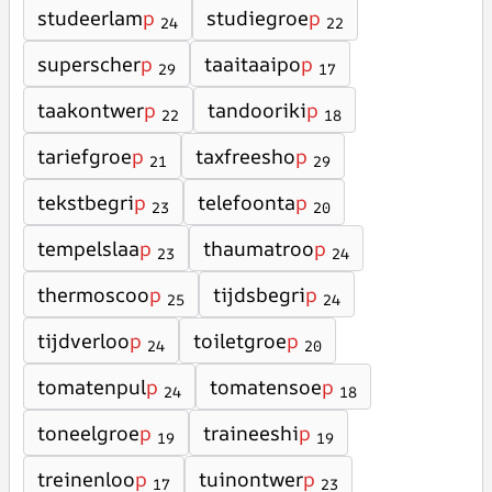
studeerlam
p
studiegroe
p
24
22
superscher
p
taaitaaipo
p
29
17
taakontwer
p
tandooriki
p
22
18
tariefgroe
p
taxfreesho
p
21
29
tekstbegri
p
telefoonta
p
23
20
tempelslaa
p
thaumatroo
p
23
24
thermoscoo
p
tijdsbegri
p
25
24
tijdverloo
p
toiletgroe
p
24
20
tomatenpul
p
tomatensoe
p
24
18
toneelgroe
p
traineeshi
p
19
19
treinenloo
p
tuinontwer
p
17
23