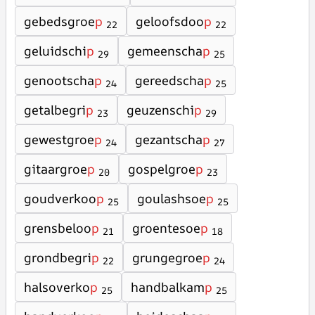
gebedsgroe
p
geloofsdoo
p
22
22
geluidschi
p
gemeenscha
p
29
25
genootscha
p
gereedscha
p
24
25
getalbegri
p
geuzenschi
p
23
29
gewestgroe
p
gezantscha
p
24
27
gitaargroe
p
gospelgroe
p
20
23
goudverkoo
p
goulashsoe
p
25
25
grensbeloo
p
groentesoe
p
21
18
grondbegri
p
grungegroe
p
22
24
halsoverko
p
handbalkam
p
25
25