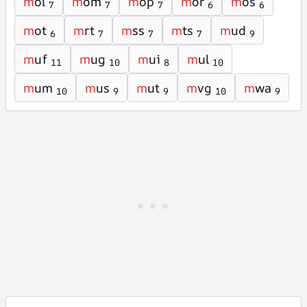
m
ol
m
om
m
op
m
or
m
os
7
7
7
6
6
m
ot
m
rt
m
ss
m
ts
m
ud
6
7
7
7
9
m
uf
m
ug
m
ui
m
ul
11
10
8
10
m
um
m
us
m
ut
m
vg
m
wa
10
9
9
10
9