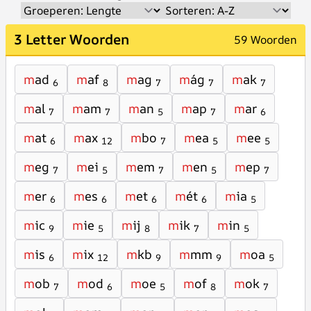
3 Letter Woorden
59 Woorden
m
ad
m
af
m
ag
m
ág
m
ak
6
8
7
7
7
m
al
m
am
m
an
m
ap
m
ar
7
7
5
7
6
m
at
m
ax
m
bo
m
ea
m
ee
6
12
7
5
5
m
eg
m
ei
m
em
m
en
m
ep
7
5
7
5
7
m
er
m
es
m
et
m
ét
m
ia
6
6
6
6
5
m
ic
m
ie
m
ij
m
ik
m
in
9
5
8
7
5
m
is
m
ix
m
kb
m
mm
m
oa
6
12
9
9
5
m
ob
m
od
m
oe
m
of
m
ok
7
6
5
8
7