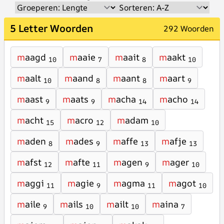
5 Letter Woorden
292 Woorden
m
aagd
m
aaie
m
aait
m
aakt
10
7
8
10
m
aalt
m
aand
m
aant
m
aart
10
8
8
9
m
aast
m
aats
m
acha
m
acho
9
9
14
14
m
acht
m
acro
m
adam
15
12
10
m
aden
m
ades
m
affe
m
afje
8
9
13
13
m
afst
m
afte
m
agen
m
ager
12
11
9
10
m
aggi
m
agie
m
agma
m
agot
11
9
11
10
m
aile
m
ails
m
ailt
m
aina
9
10
10
7