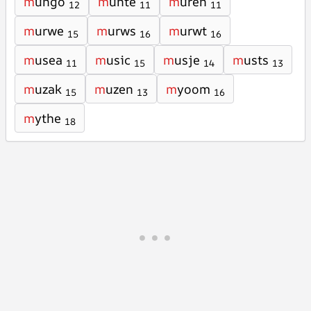
m
ungo
m
unte
m
uren
12
11
11
m
urwe
m
urws
m
urwt
15
16
16
m
usea
m
usic
m
usje
m
usts
11
15
14
13
m
uzak
m
uzen
m
yoom
15
13
16
m
ythe
18