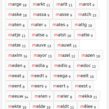
m
arge
m
arkt
m
arlt
m
arot
10
11
11
9
m
aske
m
assa
m
asse
m
atch
10
9
9
15
m
aten
m
ater
m
ates
m
atig
8
9
9
10
m
atje
m
atse
m
atst
m
atte
11
9
10
9
m
atze
m
auve
m
auwt
11
13
15
m
axim
m
ayor
m
azel
m
azen
16
15
12
10
m
eden
m
edia
m
edio
m
edoc
8
8
8
12
m
eeat
m
eedt
m
eega
m
eelt
8
9
9
10
m
eent
m
eers
m
eert
m
eest
8
9
9
9
m
eeuw
m
eien
m
eier
m
ekka
14
7
8
11
m
ekte
m
elde
m
eldt
m
êlee
10
10
11
9