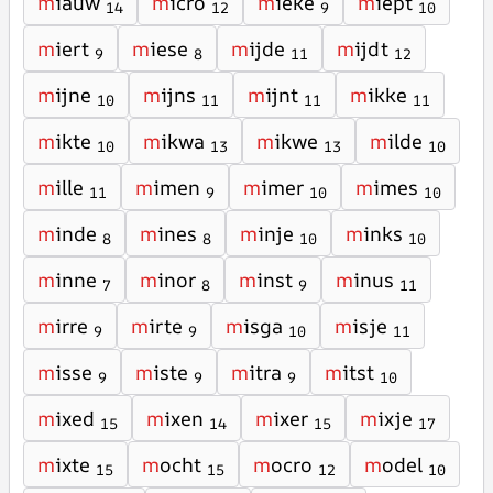
m
iauw
m
icro
m
ieke
m
iept
14
12
9
10
m
iert
m
iese
m
ijde
m
ijdt
9
8
11
12
m
ijne
m
ijns
m
ijnt
m
ikke
10
11
11
11
m
ikte
m
ikwa
m
ikwe
m
ilde
10
13
13
10
m
ille
m
imen
m
imer
m
imes
11
9
10
10
m
inde
m
ines
m
inje
m
inks
8
8
10
10
m
inne
m
inor
m
inst
m
inus
7
8
9
11
m
irre
m
irte
m
isga
m
isje
9
9
10
11
m
isse
m
iste
m
itra
m
itst
9
9
9
10
m
ixed
m
ixen
m
ixer
m
ixje
15
14
15
17
m
ixte
m
ocht
m
ocro
m
odel
15
15
12
10