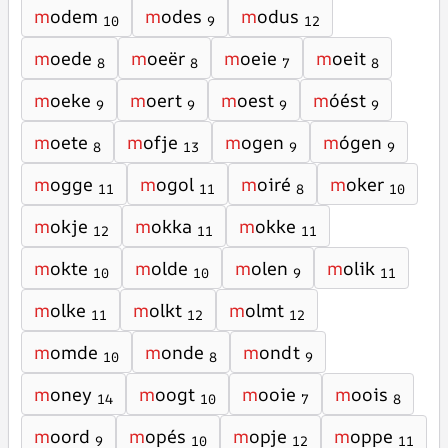
m
odem
m
odes
m
odus
10
9
12
m
oede
m
oeër
m
oeie
m
oeit
8
8
7
8
m
oeke
m
oert
m
oest
m
óést
9
9
9
9
m
oete
m
ofje
m
ogen
m
ógen
8
13
9
9
m
ogge
m
ogol
m
oiré
m
oker
11
11
8
10
m
okje
m
okka
m
okke
12
11
11
m
okte
m
olde
m
olen
m
olik
10
10
9
11
m
olke
m
olkt
m
olmt
11
12
12
m
omde
m
onde
m
ondt
10
8
9
m
oney
m
oogt
m
ooie
m
oois
14
10
7
8
m
oord
m
opés
m
opje
m
oppe
9
10
12
11