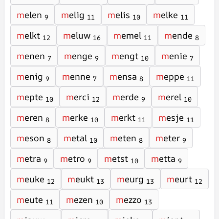
m
elen
m
elig
m
elis
m
elke
9
11
10
11
m
elkt
m
eluw
m
emel
m
ende
12
16
11
8
m
enen
m
enge
m
engt
m
enie
7
9
10
7
m
enig
m
enne
m
ensa
m
eppe
9
7
8
11
m
epte
m
erci
m
erde
m
erel
10
12
9
10
m
eren
m
erke
m
erkt
m
esje
8
10
11
11
m
eson
m
etal
m
eten
m
eter
8
10
8
9
m
etra
m
etro
m
etst
m
etta
9
9
10
9
m
euke
m
eukt
m
eurg
m
eurt
12
13
13
12
m
eute
m
ezen
m
ezzo
11
10
13