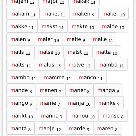
m
ajem
m
ajor
m
akak
12
11
11
m
akam
m
akel
m
aken
m
aker
11
11
9
10
m
akke
m
akst
m
akte
m
alde
11
11
10
10
m
alen
m
aler
m
alie
m
alle
9
10
9
11
m
alls
m
alse
m
alst
m
alta
12
10
11
10
m
alts
m
alus
m
alve
m
amba
11
13
12
11
m
ambo
m
amma
m
anco
11
11
11
m
ande
m
anen
m
aner
m
anga
8
7
8
9
m
ango
m
anie
m
anja
m
anke
9
7
10
9
m
ankt
m
anna
m
anou
m
anse
10
7
10
8
m
anta
m
apje
m
arde
m
aren
8
12
9
8