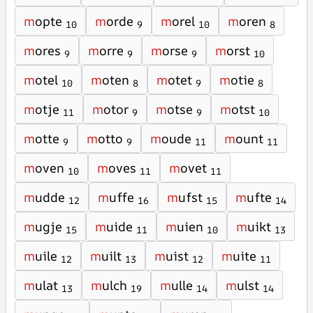
m
opte
m
orde
m
orel
m
oren
10
9
10
8
m
ores
m
orre
m
orse
m
orst
9
9
9
10
m
otel
m
oten
m
otet
m
otie
10
8
9
8
m
otje
m
otor
m
otse
m
otst
11
9
9
10
m
otte
m
otto
m
oude
m
ount
9
9
11
11
m
oven
m
oves
m
ovet
10
11
11
m
udde
m
uffe
m
ufst
m
ufte
12
16
15
14
m
ugje
m
uide
m
uien
m
uikt
15
11
10
13
m
uile
m
uilt
m
uist
m
uite
12
13
12
11
m
ulat
m
ulch
m
ulle
m
ulst
13
19
14
14