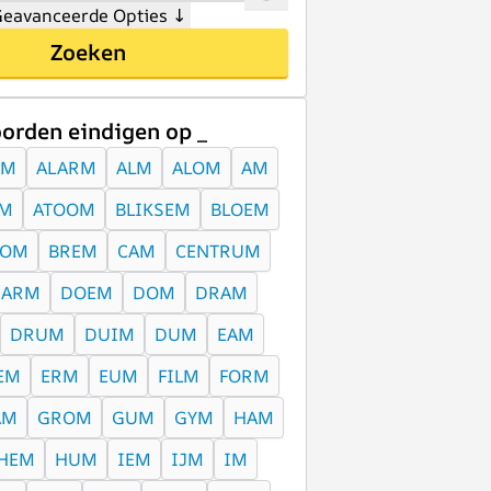
eavanceerde Opties
↓
Zoeken
orden eindigen op _
EM
ALARM
ALM
ALOM
AM
EM
ATOOM
BLIKSEM
BLOEM
OOM
BREM
CAM
CENTRUM
DARM
DOEM
DOM
DRAM
DRUM
DUIM
DUM
EAM
EM
ERM
EUM
FILM
FORM
AM
GROM
GUM
GYM
HAM
HEM
HUM
IEM
IJM
IM