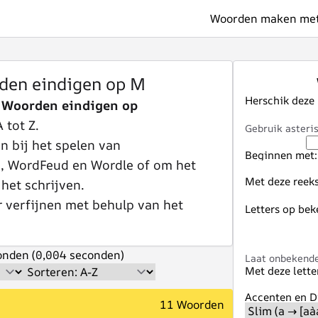
Woorden maken met 
den eindigen op M
Herschik deze
r Woorden eindigen op
 tot Z.
Gebruik asteris
 bij het spelen van
Beginnen met:
e, WordFeud en Wordle of om het
Met deze reeks
 het schrijven.
r verfijnen met behulp van het
Letters op bek
nden (0,004 seconden)
Laat onbekende 
Met deze lette
Accenten en Di
11 Woorden