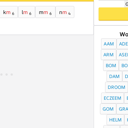
G
k
m
l
m
m
m
n
m
6
6
6
4
Wo
AAM
AD
ARM
AS
BOM
B
DAM
DROOM
ECZEEM
GOM
GR
HELM