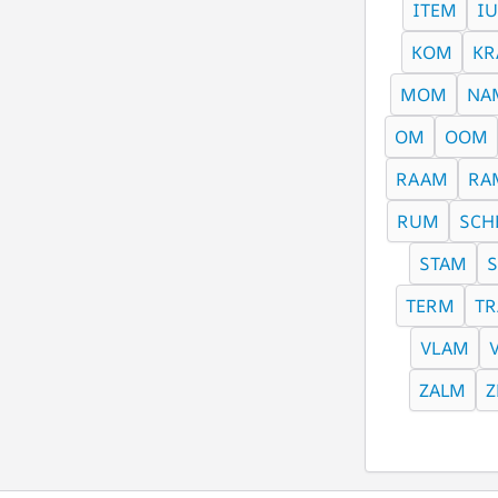
ITEM
I
KOM
KR
MOM
NA
OM
OOM
RAAM
RA
RUM
SCH
STAM
TERM
T
VLAM
ZALM
Z