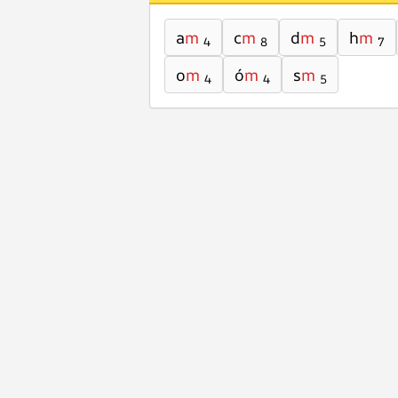
a
m
c
m
d
m
h
m
4
8
5
7
o
m
ó
m
s
m
4
4
5