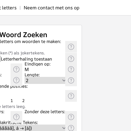
letters
|
Neem contact met ons op
Woord Zoeken
 letters om woorden te maken:
ken (*) als jokertekens.
Letterherhaling toestaan
Eindigen op:
:
Lengte:
ende posities:
1
2
letters leeg.
rs:
Zonder deze letters:
akritische Tekens: