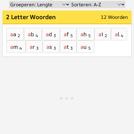
2 Letter Woorden
12 Woorden
a
a
a
b
a
d
a
f
a
h
a
i
a
l
2
4
3
5
5
2
4
a
m
a
r
a
s
a
t
a
u
4
3
3
3
5